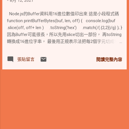
-
8月 12, 2021
Node.js的Buffer資料用16進位數值印出來 這是小段程式碼
function printBufferBytes(buf, len, off) { console.log(buf
.slice(off, off+ len ) .toString('hex') .match(/(.{2,2})/g) ); }
因為Buffer可能很長，所以先用slice切出一部份， 再toString
轉換成16進位字串， 最後用正規表示法把每2個字元切成字
串陣列。 同樣的作法可以套用在TypedArray上，
如:Uint8Array，只是沒有slice可用。
張貼留言
閱讀完整內容