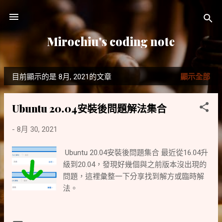
跳到主要內容
Mirochiu's coding note
目前顯示的是 8月, 2021的文章
顯示全部
發
表
Ubuntu 20.04安裝後問題解法集合
文
-
8月 30, 2021
章
Ubuntu 20.04安裝後問題集合 最近從16.04升
級到20.04，發現好幾個與之前版本沒出現的
問題，這裡彙整一下分享找到解方或臨時解
法。