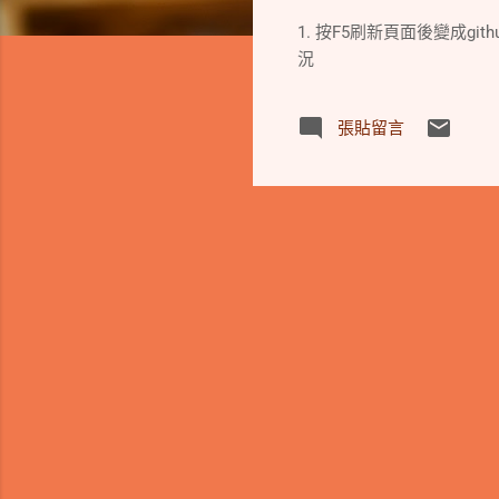
1. 按F5刷新頁面後變成git
況
張貼留言