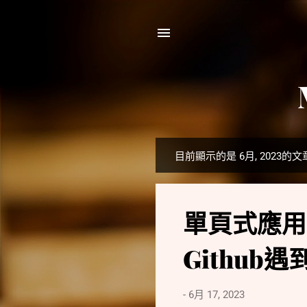
目前顯示的是 6月, 2023的文
發
表
文
單頁式應用(SP
章
Github
-
6月 17, 2023