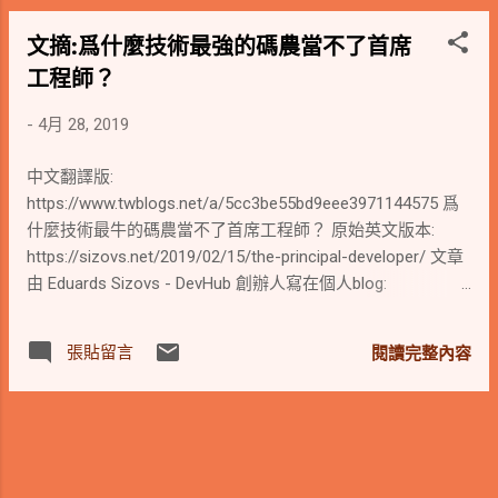
文摘:爲什麼技術最強的碼農當不了首席
工程師？
-
4月 28, 2019
中文翻譯版:
https://www.twblogs.net/a/5cc3be55bd9eee3971144575 爲
什麼技術最牛的碼農當不了首席工程師？ 原始英文版本:
https://sizovs.net/2019/02/15/the-principal-developer/ 文章
由 Eduards Sizovs - DevHub 創辦人寫在個人blog:
https://sizovs.net/ That’s why a principal developer is a
diplomatic communicator . He knows how to deal with
張貼留言
閱讀完整內容
different personalities, how to influence people across the
organization , negotiate, manage up and down . He dares to
raise uncomfortable questions, speak up when others are
silent and align everyone around his vision.”