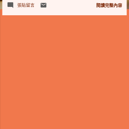
unspecified address(未知的位置),或無適合ip ::1/128 為
張貼留言
閱讀完整內容
loopback位置,等同於ipv4的127.0.0.1 64:ff9b::/96
IPv4/IPv6 translation (NAT64,DNS64) ::ffff:0:0/96 IPv4
mapped addresses. ::ffff:0:0:0/96 IPv4 translated
addresses. 可參考wiki
https://en.wikipedia.org/wiki/Reserved_IP_addresses#IPv6
Ipv6是可以有多種address type, ipv4只能一種type unicast,
mutlicast, anycast/cluster, 沒有ipv4的broadcast type 1-to-1,
1-to-many, 1-to-nearest/1-to-1-of-many unicast分為 1.
scoped - global unicast 相當於ipv4 public ip ----> 2000::/3 2.
no-scoped 2.1 unique local unicast 相當於ipv4 private ip ----
> FD00::/8 2.2 link-local unicast ----> FE80::/10 另有不使用的
Site-Local ...