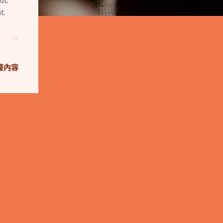
ut;
t;
ton;
整內容
e int
ep
 true;