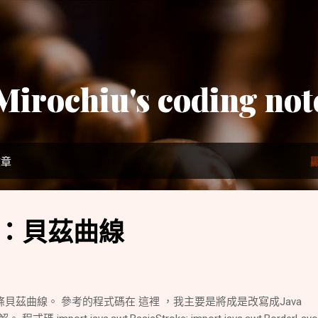
跳到主要內容
Mirochiu's coding not
文章
式：貝茲曲線
貝茲曲線。 參考的程式碼在 這裡 ，我主要是將成是改寫成Java