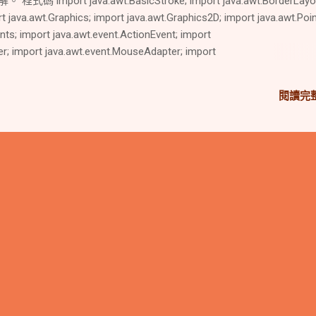
碼 import java.awt.BasicStroke; import java.awt.BorderLayo
t java.awt.Graphics; import java.awt.Graphics2D; import java.awt.Poin
nts; import java.awt.event.ActionEvent; import
er; import java.awt.event.MouseAdapter; import
 import java.awt.event.MouseMotionListener; import javax.swing.JBut
 import javax.swing.JPanel; public class BzWindow extends JFrame
閱讀完
r { /** * Eclipse 自動產生的數值，請無視。 */ private static final long
7186493274426L; // 資料結構 private Point[] coordlist; // 控制點 privat
曲線參數 double t; // the time interval double k = .025; // time st
moveflag = 5; // flag to notify if user is moving a point boolean poly =
可以移動控制點) JButton...