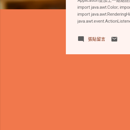
Application並加上一點點註解。 程式
import java.awt.Color; impor
import java.awt.RenderingHi
java.awt.event.ActionListen
java.awt.event.MouseEvent;
import javax.swing.JFrame;
張貼留言
implements ActionListene
serialVersionUID = -906080
numpoints; // 控制點數目 // 貝茲
value for drawing curve int 
// 是否要繪製控制點(沒畫還是