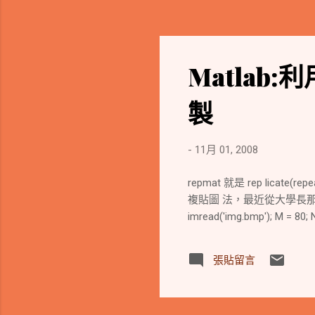
Matlab
製
-
11月 01, 2008
repmat 就是 rep lica
複貼圖 法，最近從大學長那邊得知
imread('img.bmp'); M = 80; N
張貼留言