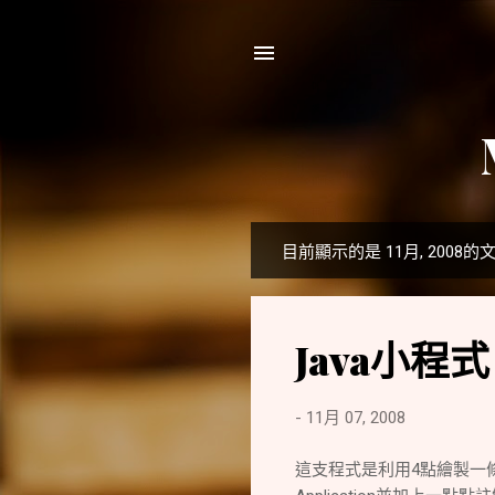
目前顯示的是 11月, 2008的
發
表
文
Java小程
章
-
11月 07, 2008
這支程式是利用4點繪製一條