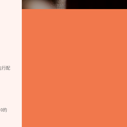
先行配
0的