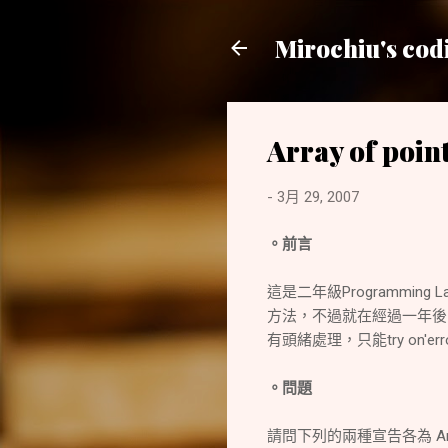
Mirochiu's cod
Array of point
-
3月 29, 2007
。前言
這是二年級Programmin
方法，不過就在經過一年後
有頭緒處理，只能try on'
。問題
請問下列的兩種宣告各為 Array o