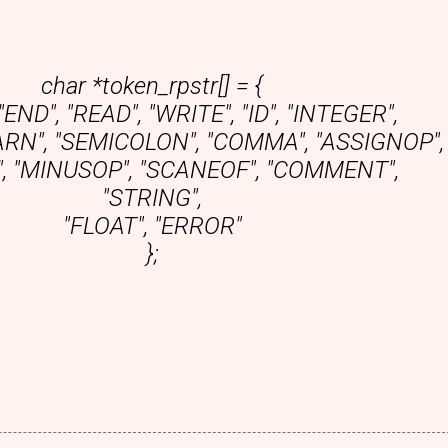
char *token_rpstr[] = {
"END", "READ", "WRITE", "ID", "INTEGER",
ARN", "SEMICOLON", "COMMA", "ASSIGNOP",
, "MINUSOP", "SCANEOF", "COMMENT",
"STRING",
"FLOAT", "ERROR"
};