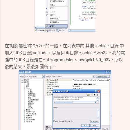
在'組態屬性'中C/C++的一般，在列表中的'其他 Include 目錄'中
加入{JDK目錄}\include，以及{JDK目錄}\include\win32。我的電
腦中的JDK目錄是在H:\Program Files\Java\jdk1.6.0_03\，所以
後的結果，最後如圖所示。