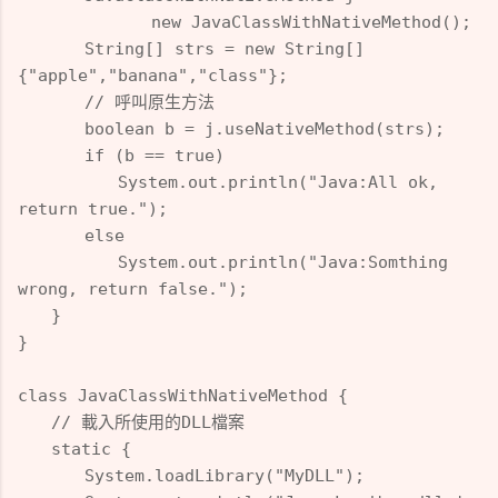
new JavaClassWithNativeMethod(
);
String[] strs = new String[]
{"apple","banana","class"};
// 呼叫原生方法
boolean b = j.useNativeMethod(strs);
if (b == true)
System.out.println("Java:All ok,
return true.");
else
System.out.println("Java:Somthing
wrong, return false.");
}
}
class JavaClassWithNativeMethod {
// 載入所使用的DLL檔案
static {
System.loadLibrary("MyDLL");