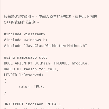
接著將JNI標頭引入，並輸入原生的程式碼，這裡以下面的
C++程式碼作為範例。
#include <iostream>
#include <windows.h>
#include "JavaClassWithNativeMethod.h"
using namespace std;
BOOL APIENTRY DllMain( HMODULE hModule,
DWORD ul_reason_for_call,
LPVOID lpReserved)
{
return TRUE;
}
JNIEXPORT jboolean JNICALL