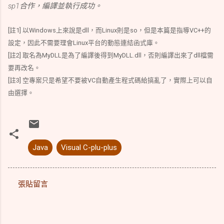
sp1合作，編譯並執行成功。
[註1] 以Windows上來說是dll，而Linux則是so，但是本篇是指導VC++的
設定，因此不需要理會Linux平台的動態連結函式庫。
[註2] 取名為MyDLL是為了編譯後得到MyDLL.dll，否則編譯出來了dll檔需
要再改名。
[註3] 空專案只是希望不要被VC自動產生程式碼給搞亂了，實際上可以自
由選擇。
Java
Visual C-plu-plus
張貼留言
留
言