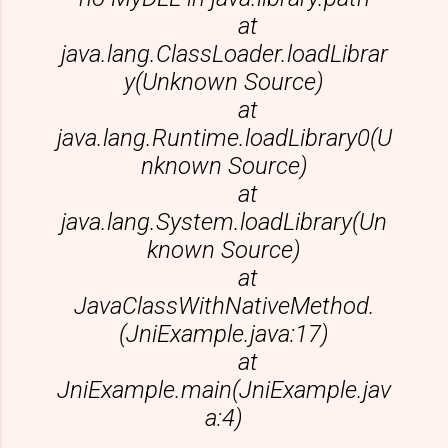
at
java.lang.ClassLoader.loadLibrar
y(Unknown Source)
at
java.lang.Runtime.loadLibrary0(U
nknown Source)
at
java.lang.System.loadLibrary(Un
known Source)
at
JavaClassWithNativeMethod.
(JniExample.java:17)
at
JniExample.main(JniExample.jav
a:4)