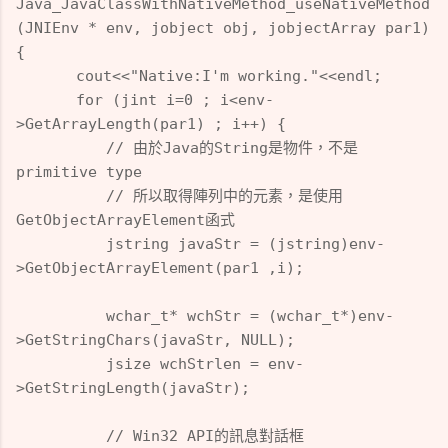
Java_JavaClassWithNativeMethod_useNativeMethod
(JNIEnv * env, jobject obj, jobjectArray par1)
{
cout<<"Native:I'm working."<<endl;
for (jint i=0 ; i<env-
>GetArrayLength(par1) ; i++) {
// 由於Java的String是物件，不是
primitive type
// 所以取得陣列中的元素，是使用
GetObjectArrayElement函式
jstring javaStr =
(jstring)env-
>GetObjectArrayElement(par1 ,i);
wchar_t* wchStr = (wchar_t*)env-
>GetStringChars(javaStr, NULL);
jsize wchStrlen = env-
>GetStringLength(javaStr);
// Win32 API的訊息對話框