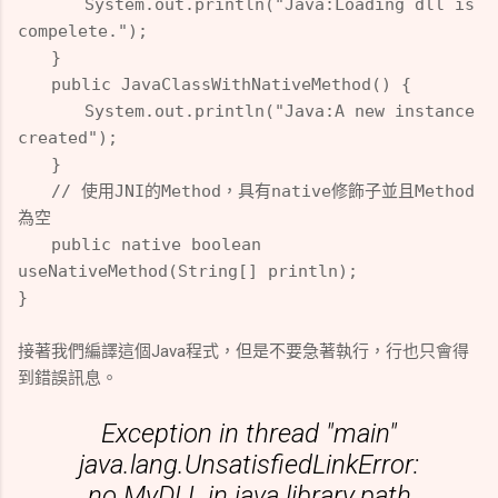
System.out.println("Java:Loading dll is
compelete.");
}
public JavaClassWithNativeMethod() {
System.out.println("Java:A new instance
created");
}
// 使用JNI的Method，具有native修飾子並且Method
為空
public native boolean
useNativeMethod(String[] println);
}
接著我們編譯這個Java程式，但是不要急著執行，行也只會得
到錯誤訊息。
Exception in thread "main"
java.lang.UnsatisfiedLinkError:
no MyDLL in java.library.path