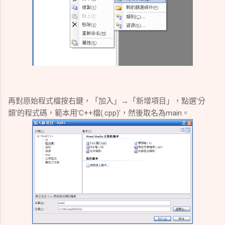
再對原始程式檔按右鍵，「加入」→「新增項目」，點選'分
類'的程式碼，範本用'C++檔(.cpp)'，然後取名為main。