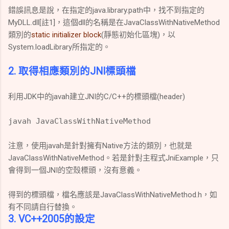
錯誤訊息是說，在指定的java.library.path中，找不
到指定的
MyDLL.dll[註1]，這個dll的名稱是在JavaClassWithNativeMethod
類別的
static initializer block
(靜態初始化區塊)，以
System.loadLibrary所指定的。
2. 取得相應類別的JNI標頭檔
利用JDK中的javah建立JNI的C/C++的標頭檔(header)
javah JavaClassWithNativeMethod
注意，使用javah是針對擁有Native方法的類別，也就
是
JavaClassWithNativeMethod。若是針對主程式JniExample，只
會得到一個JNI的空殼標頭，沒有意義。
得到的標頭檔，檔名應該是JavaClassWithNativeMethod.h，如
有不同請自行替換。
3. VC++2005的設定