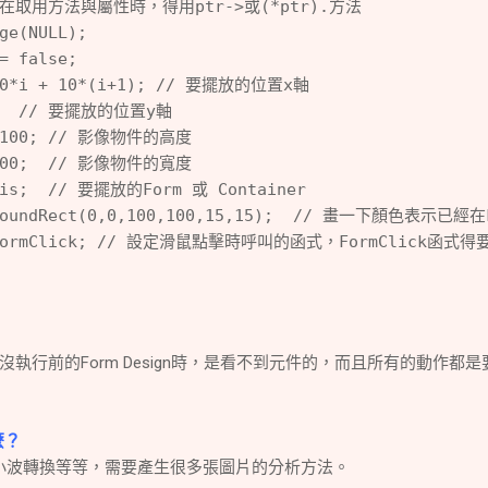
在取用方法與屬性時，得用ptr->或(*ptr).方法
ge(NULL);
= false;
100*i + 10*(i+1); // 要擺放的位置x軸
20;  // 要擺放的位置y軸
 = 100; // 影像物件的高度
= 100;  // 影像物件的寬度
this;  // 要擺放的Form 或 Container
>RoundRect(0,0,100,100,15,15);  // 畫一下顏色表示已經在
ck=FormClick; // 設定滑鼠點擊時呼叫的函式，FormClick函式
執行前的Form Design時，是看不到元件的，而且所有的動作都是
麼？
)、多階小波轉換等等，需要產生很多張圖片的分析方法。