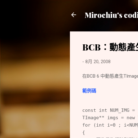
Mirochiu's cod
BCB：動態產生
-
8月 20, 2008
在BCB 6 中動態產生TIma
範例碼
const int NUM_IMG = 
TImage** imgs = n
for (int i=0 ; i<NUM
{