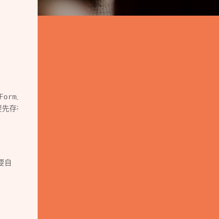
Form上
得要先存在
要自