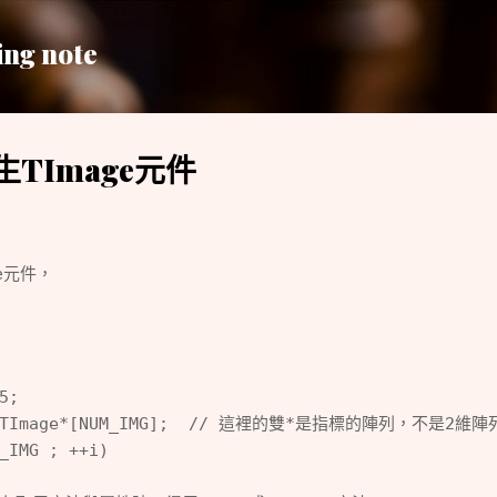
跳到主要內容
ing note
TImage元件
ge元件，
5;
ew TImage*[NUM_IMG];  // 這裡的雙*是指標的陣列，不是2維陣
_IMG ; ++i)