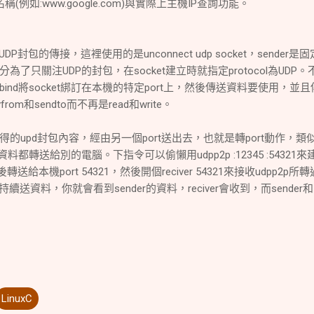
名稱(例如:www.google.com)與實際上主機IP查詢功能。
做UDP封包的傳接，這裡使用的是unconnect udp socket，sender是固
了只關注UDP的封包，在socket建立時就指定protocol為UDP。
nd將socket綁訂在本機的特定port上，然後傳送資料要使用，並且
om和sendto而不再是read和write。
t獲得的upd封包內容，經由另一個port送出去，也就是轉port動作，類似
料都轉送給別的電腦。下指令可以偷懶用udpp2p :12345 :54321
後轉送給本機port 54321，然後開個reciver 54321來接收udpp2p所
45持續送資料，你就會看到sender的資料，reciver會收到，而sender和
LinuxC