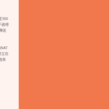
定500
不過得
傳送
NAT
來建立在
轉過來