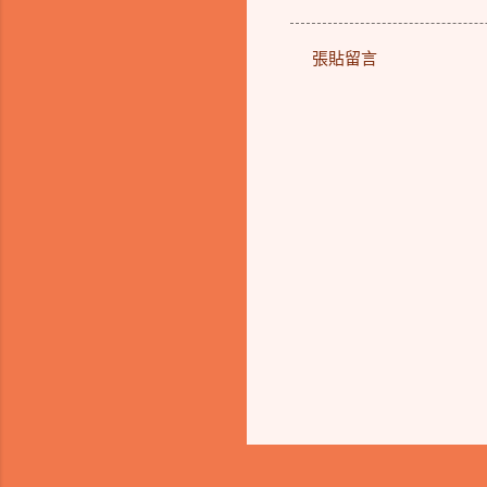
張貼留言
留
言