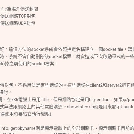
ket file為媒介傳送封包
cket傳送網路TCP封包
cket傳送網路UDP封包
這個方法的socket系統會依照指定名稱建立一個socket file，藉
時，系統不會自動刪除該socket檔案，就會造成下次啟動程式的一
nk)掉之前使用的socket檔案。
做連線傳封包，不過用法是有些錯誤的。這些錯誤在client2和server2把它
在探討。
構，在x86電腦上是用little，但是網路協定是用big-endian，如果ip/po
法跟網路上的其他電腦溝通。showlisten.sh就是用來顯示Ubunt
(記得使用時要給它執行權限)
ifaceinfo, getipbyname則是顯示電腦上的全部網路卡、顯示網路卡目前的I