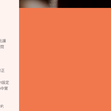
此讓
些問
修正
rt設定
u中實
P,