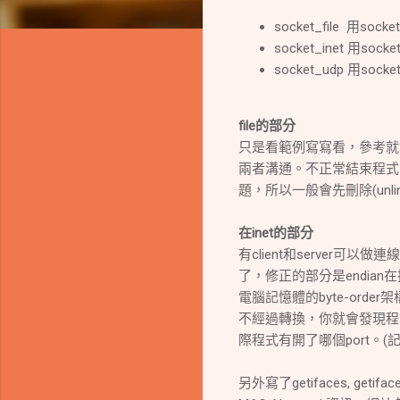
socket_file 用soc
socket_inet 用so
socket_udp 用so
file的部分
只是看範例寫寫看，參考就好。
兩者溝通。不正常結束程式
題，所以一般會先刪除(unli
在inet的部分
有client和server可以
了，修正的部分是endian
電腦記憶體的byte-order架
不經過轉換，你就會發現程式無
際程式有開了哪個port。
另外寫了getifaces, get