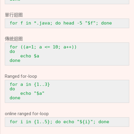
單行迴圈
for f in *.java; do head -5 "$f"; done
傳統迴圈
for ((a=1; a <= 10; a++))
do
echo $a
done
Ranged for-loop
for a in {1..3}
do
echo "$a"
done
online ranged for-loop
for i in {1..5}; do echo "${i}"; done