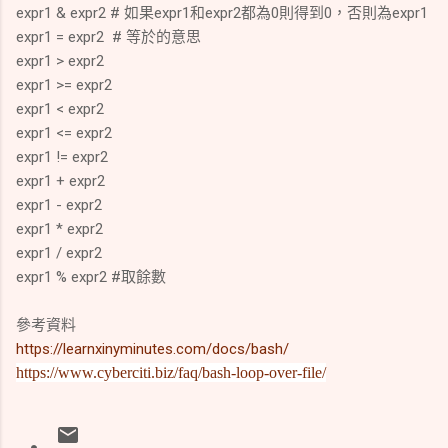
expr1 & expr2 # 如果expr1和expr2都為0則得到0，否則為expr1
expr1 = expr2 # 等於的意思
expr1 > expr2
expr1 >= expr2
expr1 < expr2
expr1 <= expr2
expr1 != expr2
expr1 + expr2
expr1 - expr2
expr1 * expr2
expr1 / expr2
expr1 % expr2 #取餘數
參考資料
https://learnxinyminutes.com/docs/bash/
https://www.cyberciti.biz/faq/bash-loop-over-file/