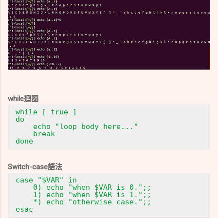
while迴圈
while [ true ]
do
echo "loop body here..."
break
done
Switch-case語法
case "$VAR" in
0) echo "when $VAR is 0.";;
1) echo "when $VAR is 1.";;
*) echo "otherwise case.";;
esac