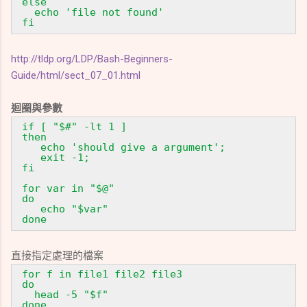
else
echo 'file not found'
fi
http://tldp.org/LDP/Bash-Beginners-
Guide/html/sect_07_01.html
迴圈與參數
if [ "$#" -lt 1 ]
then
echo 'should give a argument';
exit -1;
fi
for var in "$@"
do
echo "$var"
done
直接指定處理的檔案
for f in file1 file2 file3
do
head -5 "$f"
done