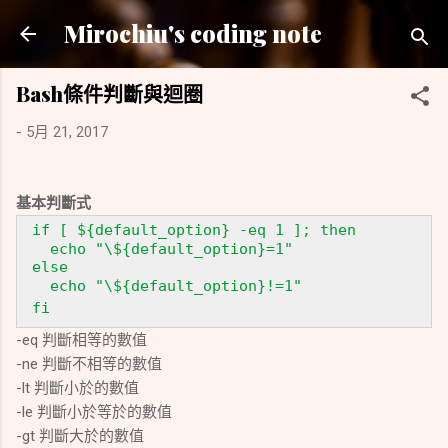
跳到主要內容
Mirochiu's coding note
Bash條件判斷與迴圈
-
5月 21, 2017
基本判斷式
if [ ${default_option} -eq 1 ]; then
echo "\
${default_option}=1
"
else
echo "\
${default_option}!=1
"
fi
-eq
判斷相等的數值
-ne
判斷不相等的數值
-lt
判斷小於的數值
-le
判斷小於等於的數值
-gt
判斷大於的數值