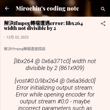
跳到主要內容
Mirochiu's coding note
解決ffmpeg轉檔遭遇error: libx264
width not divisible by 2
-
12月 02, 2023
解決ffmpeg轉檔遭遇錯誤
[libx264 @ 0x6a371c0] width not
divisible by 2 (861x909)
[vost#0:0/libx264 @ 0x6a36dc0]
Error initializing output stream:
Error while opening encoder for
output stream #0:0 - maybe
incorrect parameters such as