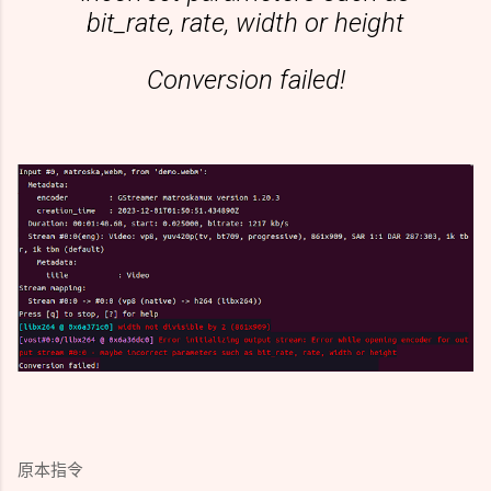
bit_rate, rate, width or height
Conversion failed!
原本指令