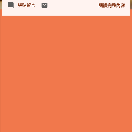
夠用。 過去在研究所時曾使用BCB寫過相似
張貼留言
閱讀完整內容
的比對工具，但事過境遷已無繼續維護。為
了解決這個痛點，現在可以與 AI（Gemini）
深度協作，從需求構想、介面優化到細節調
整，共同打造並部署了這款網頁版「圖片視
覺比對工具 」！