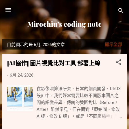
跳到主要內容
Mirochiu's coding note
目前顯示的是 6月, 2026的文章
顯示全部
發
表
[AI協作] 圖片視覺比對工具 部署上線
文
-
6月 24, 2026
章
在影像演算法研究、日常的網頁開發、UI/UX
設計中，我們經常需要比較不同版本圖片之
間的細微差異。傳統的雙圖對比（Before /
After）雖然常見，但在面對「原始圖、修改
A 版、修改 B 版」，或是「不同壓縮率」等
多版本同時比較的情境時，往往顯得有些不