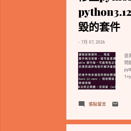
python
毀的套件
-
7月 07, 2026
這是
問
pyt
1+
張貼留言