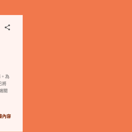
弱。為
已將
 端關
整內容