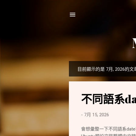
目前顯示的是 7月, 2026的文
發
表
文
不同語系d
章
-
7月 15, 2026
會想彙整一下不同語系date指