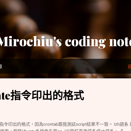
跳到主要內容
Mirochiu's coding not
章
ate指令印出的格式
令印出的格式，因為crontab跟我測試script結果不一致。 lzh語系 