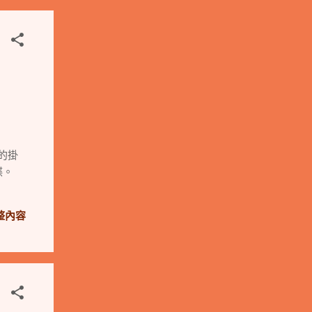
痛的掛
碟。
整內容