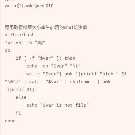
wc -c $1| awk '{print $1}'
應用取得檔案大小產生git用的sha1雜湊值
#!/bin/bash
for var in "$@"
do
if [ -f "$var" ]; then
echo -en "$var" "\t"
wc -c "$var"| awk '{printf "blob " $1
"\0"}' | cat - "$var" | sha1sum - | awk
'{print $1}'
else
echo "$var is not file"
fi
done