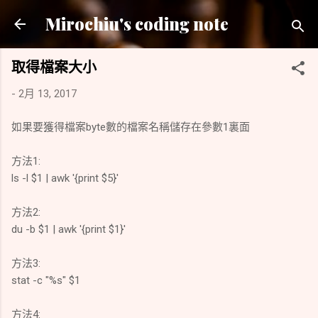
跳到主要內容
Mirochiu's coding note
取得檔案大小
-
2月 13, 2017
如果要獲得檔案byte數的檔案名稱儲存在參數1裏面
方法1:
ls -l $1 | awk '{print $5}'
方法2:
du -b $1 | awk '{print $1}'
方法3:
stat -c "%s" $1
方法4: