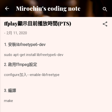
跳到主要內容
Mirochiu's coding note
ffplay顯示目前播放時間(PTS)
-
2月 11, 2020
1. 安裝libfreetype6-dev
sudo apt-get install libfreetype6-dev
2. 啟用ffmpeg設定
configure加入--enable-libfreetype
3. 編譯
make