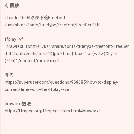
4, 播放
Ubuntu 16.04路徑下的Freefont:
/usr/share/fonts/truetype/freefont/FreeSerif.ttf
ffplay -vf
"drawtext=fontfile=/usr/share/fonts/truetype/freefont/FreeSer
if.ttf:fontsize=50:text='%{pts\:hms}':box=1:x=(w-tw)/2:y=h-
(2*lh)" /content/movie.mp4
參考
https://superuser.com/questions/968685/how-to-display-
current-time-with-the-ffplay-exe
drawtext語法
https://ffmpeg.org/ffmpeg-filters.html#drawtext